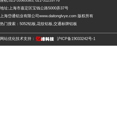
座机:021-59969585, 021-51259776
地址:上海市嘉定区宝钱公路5000弄37号
上海岱通铝业有限公司www.daitonglvye.com 版权所有
热门搜索：5052铝板,花纹铝板,交通标牌铝板
网站优化技术支持：
沪ICP备19033242号-1